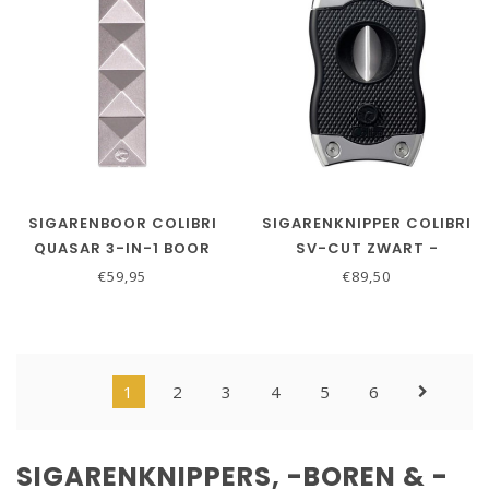
SIGARENBOOR COLIBRI
SIGARENKNIPPER COLIBRI
QUASAR 3-IN-1 BOOR
SV-CUT ZWART -
ZILVER
CHROME
€59,95
€89,50
1
2
3
4
5
6
SIGARENKNIPPERS, -BOREN & -