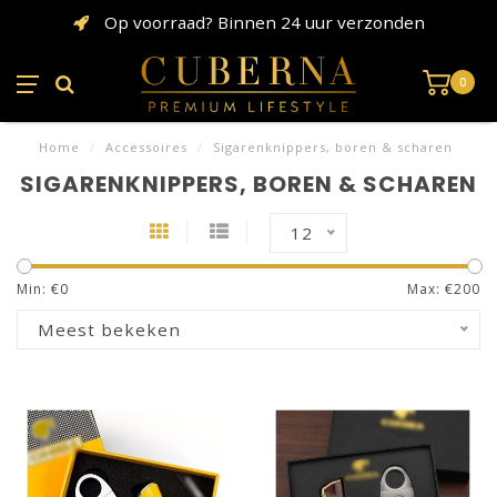
Op voorraad? Binnen 24 uur verzonden
0
Home
/
Accessoires
/
Sigarenknippers, boren & scharen
SIGARENKNIPPERS, BOREN & SCHAREN
12
Min: €
0
Max: €
200
Meest bekeken