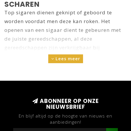
SCHAREN
Top sigaren dienen geknipt of geboord te
worden voordat men deze kan roken. Het
openen van een sigaar dient te gebeuren met
de juiste gereedschappen, al deze
gereedschappen zijn verkrijgbaar bij
cuberna.nl. De bekende guillotine knippers,
Lees meer
vlijmscherpe sigaarscharen, handige kleine
sigarenboren maar ook klassieke
tafelknippers, allemaal van de hoogste
kwaliteit tegen de laagste prijs.
ABONNEER OP ONZE
NIEUWSBRIEF
De functie van een sigarenknipper is het
En blijf altijd op de hoogte van nieuws en
verwijderen van de kop van een sigaar, zodat
aanbiedingen!
de sigaar geheel vers is als je er van begint te