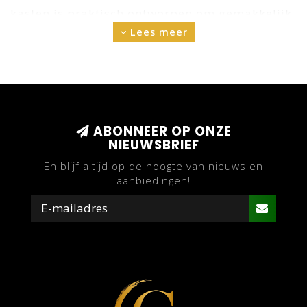
kasten is praktisch ontworpen om gemakkelijk
Lees meer
op te bergen en te gebruiken, terwijl het toch
een belangrijk displaystuk is. Deze prachtig
vervaardigde humidors zijn gemaakt van een
verscheidenheid aan kwaliteitshoutsoorten
zoals kersen, walnoot of mahonie en hebben
ABONNEER OP ONZE
allemaal een natuurlijk, premium
NIEUWSBRIEF
ovengedroogd Spaans cederhouten interieur.
En blijf altijd op de hoogte van nieuws en
aanbiedingen!