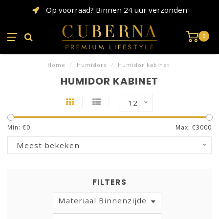
Op voorraad? Binnen 24 uur verzonden
0
Home
/
Humidors
/
Humidor kabinet
HUMIDOR KABINET
12
Min: €
0
Max: €
3000
Meest bekeken
FILTERS
Materiaal Binnenzijde