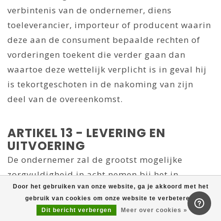
verbintenis van de ondernemer, diens
toeleverancier, importeur of producent waarin
deze aan de consument bepaalde rechten of
vorderingen toekent die verder gaan dan
waartoe deze wettelijk verplicht is in geval hij
is tekortgeschoten in de nakoming van zijn
deel van de overeenkomst.
ARTIKEL 13 - LEVERING EN
UITVOERING
De ondernemer zal de grootst mogelijke
zorgvuldigheid in acht nemen bij het in
Door het gebruiken van onze website, ga je akkoord met het
ontvangst nemen en bij de uitvoering van
gebruik van cookies om onze website te verbeteren.
bestellingen van producten en bij de
Dit bericht verbergen
Meer over cookies »
beoordeling van aanvragen tot verlening van