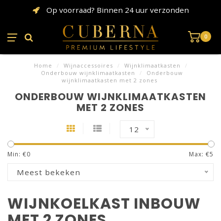
Op voorraad? Binnen 24 uur verzonden
0
Home
/
Wijnaccessoires
/
Wijnklimaatkasten
/
Onderbouw wijnklimaatkasten
/
Onderbouw
wijnklimaatkasten met 2 zones
ONDERBOUW WIJNKLIMAATKASTEN
MET 2 ZONES
12
Min: €
0
Max: €
5
Meest bekeken
WIJNKOELKAST INBOUW
MET 2 ZONES