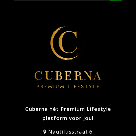
INBOUW
WIJNKLIMAATKASTEN
MET 2
TEMPERATUURZONES
Bent u op zoek naar een inbouw
wijnklimaatkast met twee verschillende zones,
zodat al uw wijnen op de juiste temperatuur
bewaard kunnen worden? Kies dan voor de
onderbouw wijnkoelkast inbouw met 2 zones
van Cuberna.nl. U kunt de bewaartemperatuur
van beide zones gemakkelijk aanpassen. Bij
Cuberna hét Premium Lifestyle
vrijwel alle wijnkasten is te kiezen voor een
platform voor jou!
model met 2 zones waarbij er een bovenste en
onderste temperatuurzone is.
Nautilusstraat 6