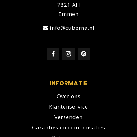
7821 AH
Elke onderbouw wijnkoelkast met 2 zones is
Emmen
voorzien van een Humidity Control systeem
info@cuberna.nl
wat ervoor zorgt dat de luchtvochtigheid hoog
blijft. Hierdoor drogen de kurken van uw
wijnflessen niet uit. Daarnaast heeft elke
wijnklimaatkast uitgebreide LED verlichting
zodat u uw flessen kunt zien, maar de
klimaatkast ook een luxe uitstraling heeft.
INFORMATIE
Over ons
Klantenservice
Verzenden
Garanties en compensaties