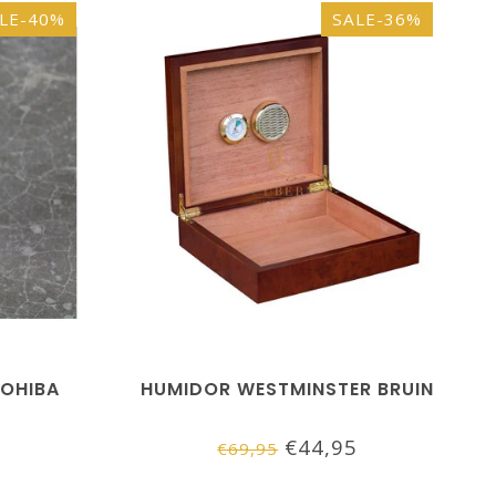
LE-40%
SALE-36%
COHIBA
HUMIDOR WESTMINSTER BRUIN
€44,95
€69,95