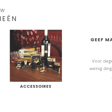
OW
IEËN
GEEF MA
Voor dege
weinig din
ACCESSOIRES