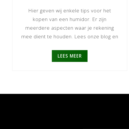
Hier geven wij enkele tips voor het
kopen van een humidor. Er zijn
meerdere aspecten waar je rekening
mee dient te houden. Lees onze blog en
ontdek h...
LEES MEER