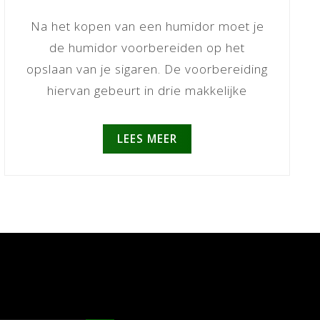
Na het kopen van een humidor moet je
de humidor voorbereiden op het
opslaan van je sigaren. De voorbereiding
hiervan gebeurt in drie makkelijke
stappe...
LEES MEER