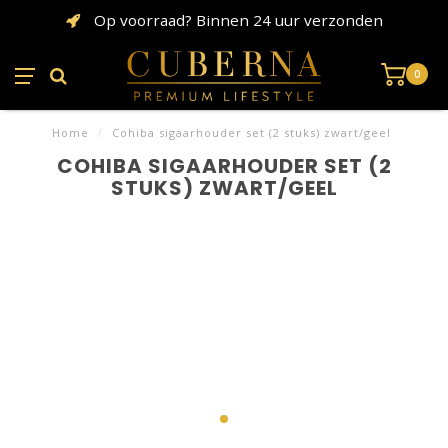
Op voorraad? Binnen 24 uur verzonden
0
Home
/
Cohiba sigaarhouder set (2 stuks) zwart/geel
COHIBA SIGAARHOUDER SET (2
STUKS) ZWART/GEEL