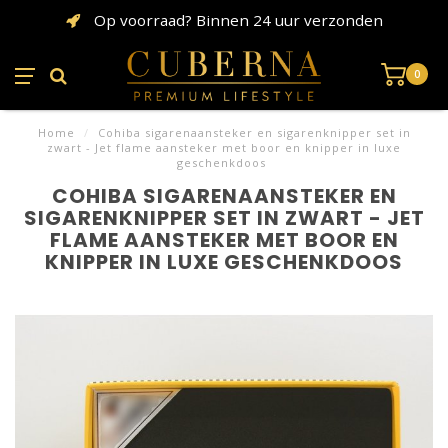
Op voorraad? Binnen 24 uur verzonden
0
Home
/
Cohiba sigarenaansteker en sigarenknipper set in
zwart - Jet flame aansteker met boor en knipper in luxe
geschenkdoos
COHIBA SIGARENAANSTEKER EN
SIGARENKNIPPER SET IN ZWART - JET
FLAME AANSTEKER MET BOOR EN
KNIPPER IN LUXE GESCHENKDOOS