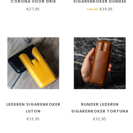
CORONA VOOR DRIE
SIGARENKOKER DUNDEE
SIGAREN
INCL. KNIPPER
€27,95
€39,95
€49,95
LEDEREN SIGARENKOKER
RUNDER LEDEREN
LUTON
SIGARENKOKER TORTUNA
BRUIN
€33,95
€32,95