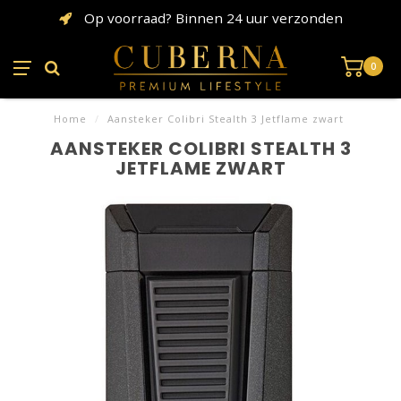
Op voorraad? Binnen 24 uur verzonden
0
Home
/
Aansteker Colibri Stealth 3 Jetflame zwart
AANSTEKER COLIBRI STEALTH 3
JETFLAME ZWART