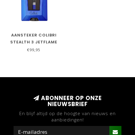
AANSTEKER COLIBRI
STEALTH 3 JETFLAME
BLAUW
€99,95
ABONNEER OP ONZE
NIEUWSBRIEF
En blijf altijd op de hoogte van nieuws en
aanbiedingen!