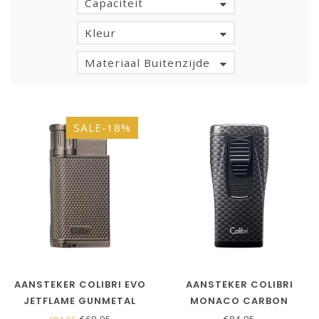
Capaciteit
Kleur
Materiaal Buitenzijde
SALE-18%
AANSTEKER COLIBRI EVO
AANSTEKER COLIBRI
JETFLAME GUNMETAL
MONACO CARBON
ZWART
€69,95
€84,95