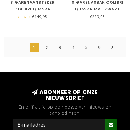
SIGARENAANSTEKER
SIGARENASBAK COLIBRI
COLIBRI QUASAR
QUASAR MAT ZWART
TAFELAANSTEKER BLAUW
€149,95
€239,95
€156,98
1
2
3
4
5
9
ABONNEER OP ONZE
NIEUWSBRIEF
En blijf altijd op de hoogte van nieuws en
aanbiedingen!