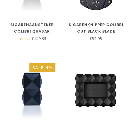
SIGARENAANSTEKER
SIGARENKNIPPER COLIBRI
COLIBRI QUASAR
CUT BLACK BLADE
TAFELAANSTEKER
€149,95
€59,95
€156,98
GUNMETAL
SALE-4%