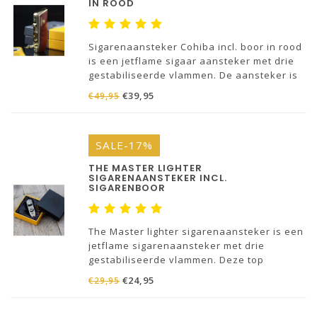
IN ROOD
Sigarenaansteker Cohiba incl. boor in rood
is een jetflame sigaar aansteker met drie
gestabiliseerde vlammen. De aansteker is
speciaal ontworpen voor de sigaar roker.
€39,95
€49,95
SALE-17%
THE MASTER LIGHTER
SIGARENAANSTEKER INCL.
SIGARENBOOR
The Master lighter sigarenaansteker is een
jetflame sigarenaansteker met drie
gestabiliseerde vlammen. Deze top
aansteker is navulbaar en wordt geleverd
€24,95
€29,95
inclusief vlijmscherpe sigarenboor.