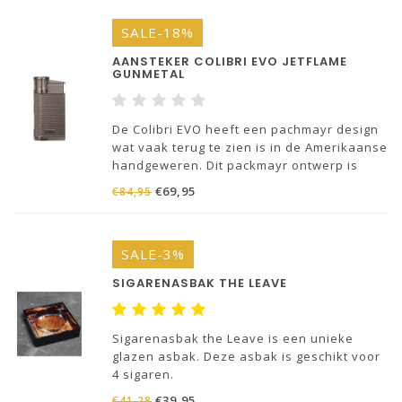
SALE-18%
AANSTEKER COLIBRI EVO JETFLAME
GUNMETAL
De Colibri EVO heeft een pachmayr design
wat vaak terug te zien is in de Amerikaanse
handgeweren. Dit packmayr ontwerp is
speciaal ontworpen om extra grip te
€69,95
€84,95
hebben bij het handvat van een geweer.
SALE-3%
SIGARENASBAK THE LEAVE
Sigarenasbak the Leave is een unieke
glazen asbak. Deze asbak is geschikt voor
4 sigaren.
€39,95
€41,28