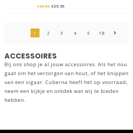
van je kostbare sigaren. De sigarenkoker is
€39,95
€49,95
van imitatie krokodillenleder en wordt
geleverd inclusief knipper.
1
2
3
4
5
18
ACCESSOIRES
Bij ons shop je al jouw accessoires. Als het nou
gaat om het verzorgen van hout, of het knippen
van een sigaar. Cuberna heeft het op voorraad,
neem een kijkje en ontdek wat wij te bieden
hebben.