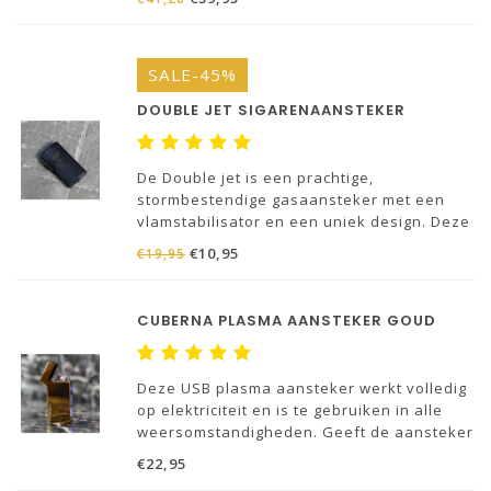
SALE-45%
DOUBLE JET SIGARENAANSTEKER
De Double jet is een prachtige,
stormbestendige gasaansteker met een
vlamstabilisator en een uniek design. Deze
prachtige gasaansteker met een
€10,95
€19,95
vlamstabilisator heeft twee krachtige
jetflames verwerkt in één brandmond.
CUBERNA PLASMA AANSTEKER GOUD
Deze USB plasma aansteker werkt volledig
op elektriciteit en is te gebruiken in alle
weersomstandigheden. Geeft de aansteker
aan dat 'ie bijna leeg is? Laadt deze dan
€22,95
gemakkelijk op via de USB aansluiting.