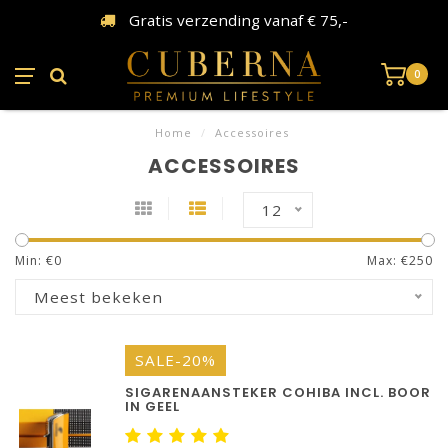
Gratis verzending vanaf € 75,-
0
Home
/
Accessoires
ACCESSOIRES
12
Min: €
0
Max: €
250
Meest bekeken
SALE-20%
SIGARENAANSTEKER COHIBA INCL. BOOR
IN GEEL