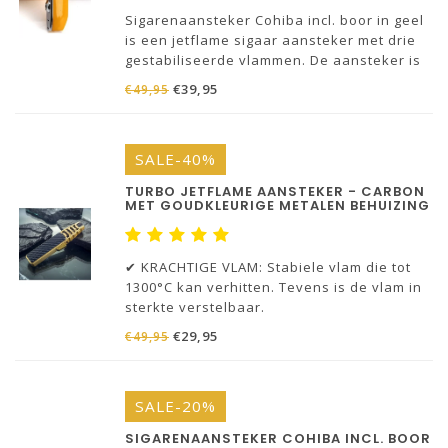
Sigarenaansteker Cohiba incl. boor in geel
is een jetflame sigaar aansteker met drie
gestabiliseerde vlammen. De aansteker is
speciaal ontworpen voor de sigaar roker.
€39,95
€49,95
SALE-40%
TURBO JETFLAME AANSTEKER - CARBON
MET GOUDKLEURIGE METALEN BEHUIZING
✔ KRACHTIGE VLAM: Stabiele vlam die tot
1300°C kan verhitten. Tevens is de vlam in
sterkte verstelbaar.
€29,95
€49,95
✔ KWALITEIT: De aansteker is volledig van
metalen behuizing gemaakt van hoge
kwaliteit zinklegering. De vlam is wind,-
SALE-20%
regen- en stormproof!
SIGARENAANSTEKER COHIBA INCL. BOOR