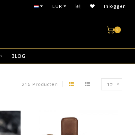
nnen 24 uur verzonden
EUR
Inloggen
0
BLOG
216 Producten
12