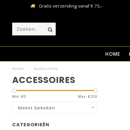
af, achteraf of in termijnen
Gratis verz
HOME
Home
/
Accessoires
ACCESSOIRES
Min: €
0
Max: €
250
Meest bekeken
CATEGORIEËN