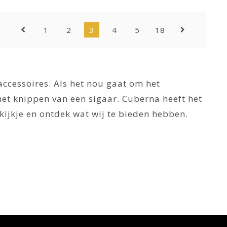
1
2
3
4
5
18
 accessoires. Als het nou gaat om het
het knippen van een sigaar. Cuberna heeft het
ijkje en ontdek wat wij te bieden hebben.