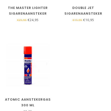
THE MASTER LIGHTER
DOUBLE JET
SIGARENAANSTEKER
SIGARENAANSTEKER
INCL. SIGARENBOOR
€24,95
€10,95
€29,95
€19,95
ATOMIC AANSTEKERGAS
300 ML