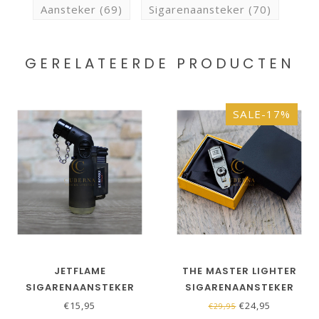
Aansteker
(69)
Sigarenaansteker
(70)
GERELATEERDE PRODUCTEN
SALE-17%
JETFLAME
THE MASTER LIGHTER
SIGARENAANSTEKER
SIGARENAANSTEKER
KINGSTON ZWART
INCL. SIGARENBOOR
€15,95
€24,95
€29,95