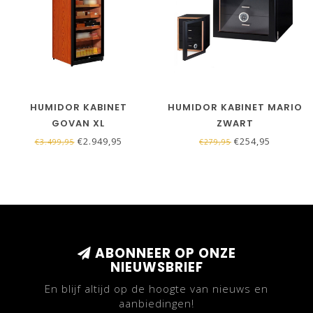
HUMIDOR KABINET
HUMIDOR KABINET MARIO
GOVAN XL
ZWART
€2.949,95
€254,95
€3.499,95
€279,95
ABONNEER OP ONZE
NIEUWSBRIEF
En blijf altijd op de hoogte van nieuws en
aanbiedingen!