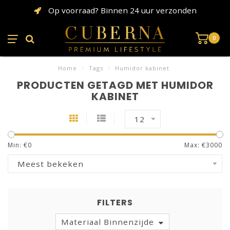
Op voorraad? Binnen 24 uur verzonden
0
Home
/
Tags
/
Humidor kabinet
PRODUCTEN GETAGD MET HUMIDOR
KABINET
12
Min: €
0
Max: €
3000
Meest bekeken
FILTERS
Materiaal Binnenzijde