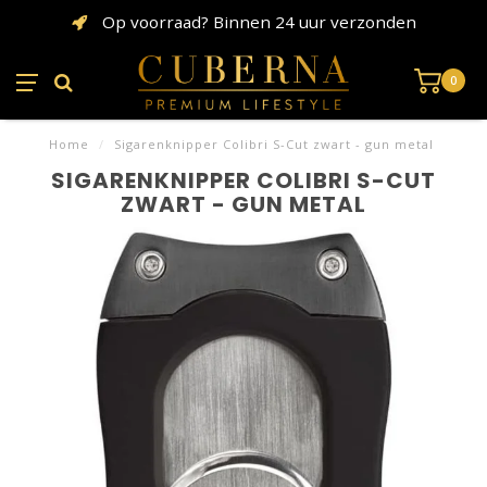
Op voorraad? Binnen 24 uur verzonden
0
Home
/
Sigarenknipper Colibri S-Cut zwart - gun metal
SIGARENKNIPPER COLIBRI S-CUT
ZWART - GUN METAL