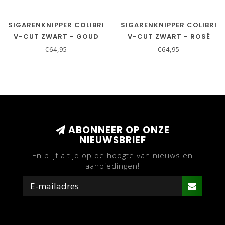
SIGARENKNIPPER COLIBRI
SIGARENKNIPPER COLIBRI
V-CUT ZWART - GOUD
V-CUT ZWART - ROSÉ
GOUD
€64,95
€64,95
ABONNEER OP ONZE
NIEUWSBRIEF
En blijf altijd op de hoogte van nieuws en
aanbiedingen!