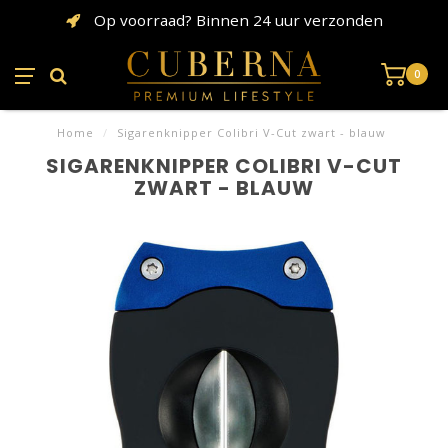
Op voorraad? Binnen 24 uur verzonden
0
Home
/
Sigarenknipper Colibri V-Cut zwart - blauw
SIGARENKNIPPER COLIBRI V-CUT
ZWART - BLAUW