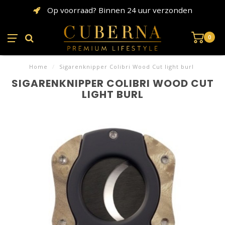
Op voorraad? Binnen 24 uur verzonden
0
Home
/
Sigarenknipper Colibri Wood Cut light burl
SIGARENKNIPPER COLIBRI WOOD CUT
LIGHT BURL