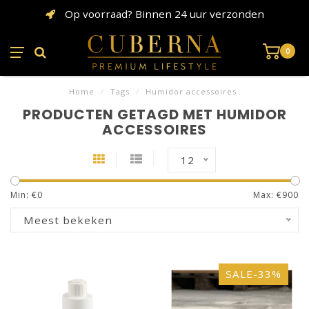
Op voorraad? Binnen 24 uur verzonden
0
Home
/
Tags
/
Humidor accessoires
PRODUCTEN GETAGD MET HUMIDOR
ACCESSOIRES
12
Min: €
0
Max: €
900
Meest bekeken
SALE-33%