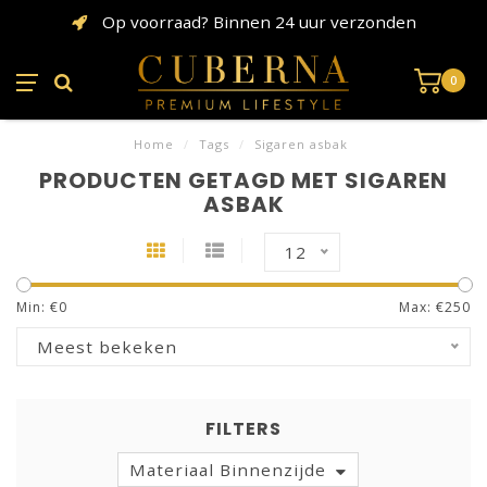
Op voorraad? Binnen 24 uur verzonden
0
Home
/
Tags
/
Sigaren asbak
PRODUCTEN GETAGD MET SIGAREN
ASBAK
12
Min: €
0
Max: €
250
Meest bekeken
FILTERS
Materiaal Binnenzijde