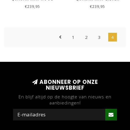
€239,95
€239,95
1
2
3
4
ABONNEER OP ONZE
NIEUWSBRIEF
En blijf altijd op de hoogte van nieuws en
aanbiedingen!