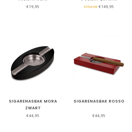
TAFELAANSTEKER
€19,95
€149,95
€156,98
GUNMETAL
SIGARENASBAK MORA
SIGARENASBAK ROSSO
ZWART
€44,95
€44,95