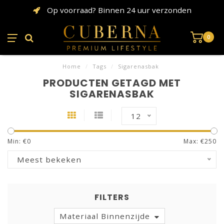
Op voorraad? Binnen 24 uur verzonden
0
Home
/
Tags
/
Sigarenasbak
PRODUCTEN GETAGD MET
SIGARENASBAK
12
Min: €
0
Max: €
250
Meest bekeken
FILTERS
Materiaal Binnenzijde