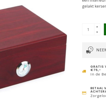
een interieu
gelakt kerse
NEE
GRATIS 
€75,-
In de B
BETAAL 
ACHTERA
Zorgelo