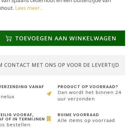
r van Spaans cederhout en een buitenzijde van
nhout.
Lees meer..
TOEVOEGEN AAN WINKELWAGEN
M CONTACT MET ONS OP VOOR DE LEVERTIJD
VERZENDING VANAF
PRODUCT OP VOORRAAD?
Dan wordt het binnen 24
enelux
uur verzonden
VEILIG VOORAF,
RUIME VOORRAAD
F OF IN TERMIJNEN
Alle items op voorraad
os bestellen