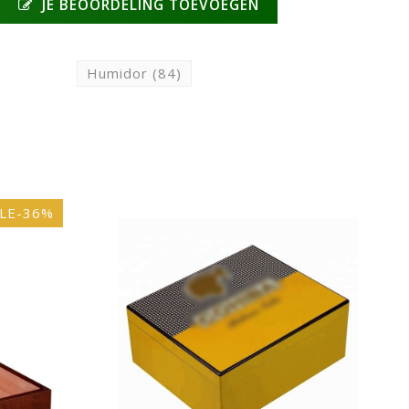
JE BEOORDELING TOEVOEGEN
Humidor
(84)
N
LE-36%