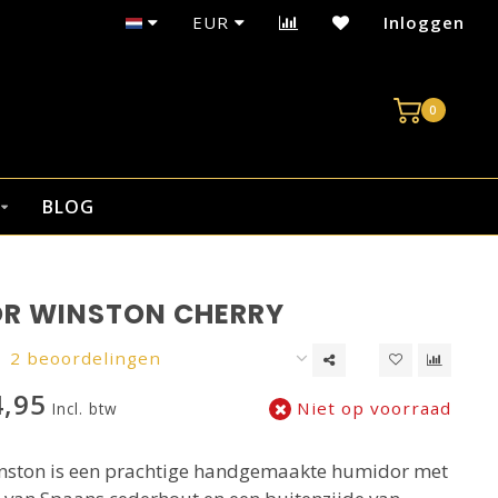
EUR
Inloggen
0
BLOG
R WINSTON CHERRY
2 beoordelingen
,95
Niet op voorraad
Incl. btw
ston is een prachtige handgemaakte humidor met