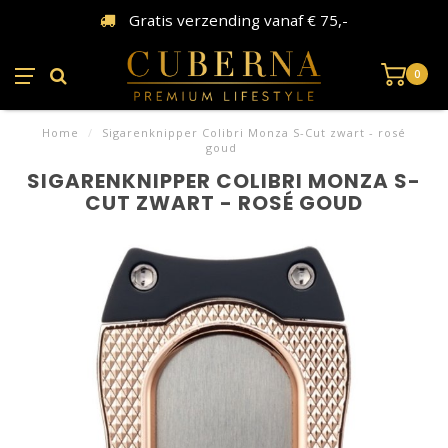
Gratis verzending vanaf € 75,-
0
Home
/
Sigarenknipper Colibri Monza S-Cut zwart - rosé
goud
SIGARENKNIPPER COLIBRI MONZA S-
CUT ZWART - ROSÉ GOUD